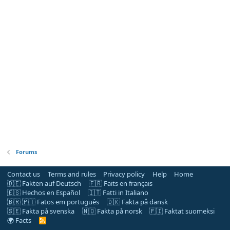
Forums
Contact us
Terms and rules
Privacy policy
Help
Home
🇩🇪 Fakten auf Deutsch
🇫🇷 Faits en français
🇪🇸 Hechos en Español
🇮🇹 Fatti in Italiano
🇧🇷 🇵🇹 Fatos em português
🇩🇰 Fakta på dansk
🇸🇪 Fakta på svenska
🇳🇴 Fakta på norsk
🇫🇮 Faktat suomeksi
🌍 Facts
R
S