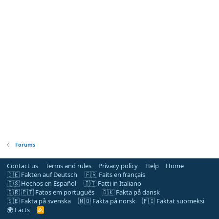
Forums
Contact us
Terms and rules
Privacy policy
Help
Home
🇩🇪 Fakten auf Deutsch
🇫🇷 Faits en français
🇪🇸 Hechos en Español
🇮🇹 Fatti in Italiano
🇧🇷 🇵🇹 Fatos em português
🇩🇰 Fakta på dansk
🇸🇪 Fakta på svenska
🇳🇴 Fakta på norsk
🇫🇮 Faktat suomeksi
🌍 Facts
R
S