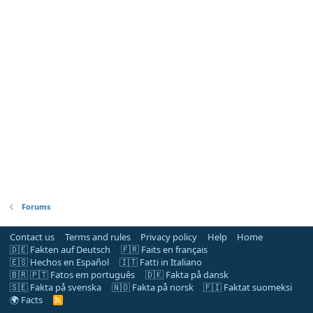
Forums
Contact us
Terms and rules
Privacy policy
Help
Home
🇩🇪 Fakten auf Deutsch
🇫🇷 Faits en français
🇪🇸 Hechos en Español
🇮🇹 Fatti in Italiano
🇧🇷 🇵🇹 Fatos em português
🇩🇰 Fakta på dansk
🇸🇪 Fakta på svenska
🇳🇴 Fakta på norsk
🇫🇮 Faktat suomeksi
🌍 Facts
R
S