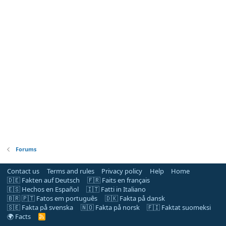
Forums
Contact us
Terms and rules
Privacy policy
Help
Home
🇩🇪 Fakten auf Deutsch
🇫🇷 Faits en français
🇪🇸 Hechos en Español
🇮🇹 Fatti in Italiano
🇧🇷 🇵🇹 Fatos em português
🇩🇰 Fakta på dansk
🇸🇪 Fakta på svenska
🇳🇴 Fakta på norsk
🇫🇮 Faktat suomeksi
🌍 Facts
R
S