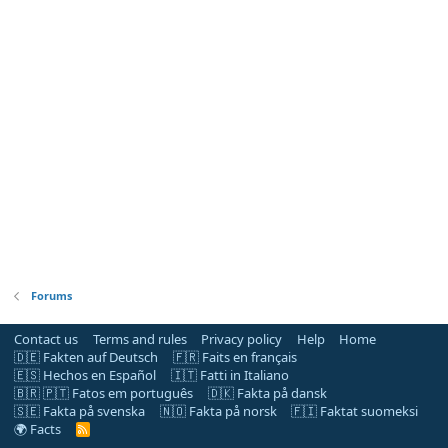
Forums
Contact us
Terms and rules
Privacy policy
Help
Home
🇩🇪 Fakten auf Deutsch
🇫🇷 Faits en français
🇪🇸 Hechos en Español
🇮🇹 Fatti in Italiano
🇧🇷 🇵🇹 Fatos em português
🇩🇰 Fakta på dansk
🇸🇪 Fakta på svenska
🇳🇴 Fakta på norsk
🇫🇮 Faktat suomeksi
🌍 Facts
R
S