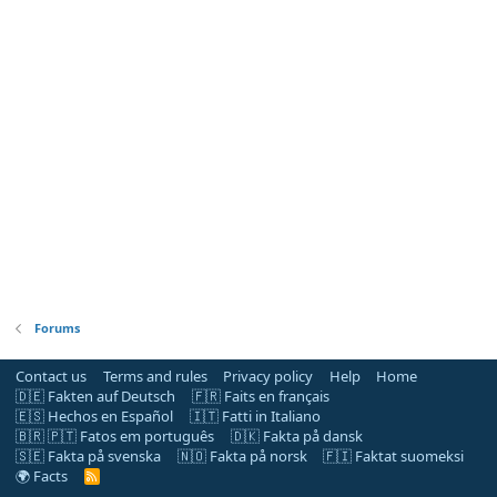
Forums
Contact us
Terms and rules
Privacy policy
Help
Home
🇩🇪 Fakten auf Deutsch
🇫🇷 Faits en français
🇪🇸 Hechos en Español
🇮🇹 Fatti in Italiano
🇧🇷 🇵🇹 Fatos em português
🇩🇰 Fakta på dansk
🇸🇪 Fakta på svenska
🇳🇴 Fakta på norsk
🇫🇮 Faktat suomeksi
🌍 Facts
R
S