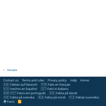
Forums
Contact us
Terms and rules
Privacy policy
Help
Home
🇩🇪 Fakten auf Deutsch
🇫🇷 Faits en français
🇪🇸 Hechos en Español
🇮🇹 Fatti in Italiano
🇧🇷 🇵🇹 Fatos em português
🇩🇰 Fakta på dansk
🇸🇪 Fakta på svenska
🇳🇴 Fakta på norsk
🇫🇮 Faktat suomeksi
🌍 Facts
R
S